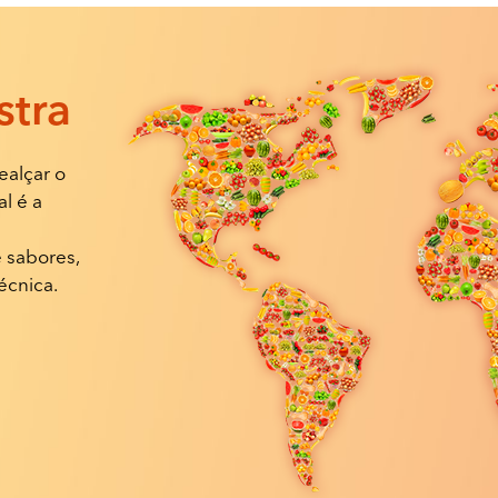
tra
ealçar o
l é a
 sabores,
écnica.