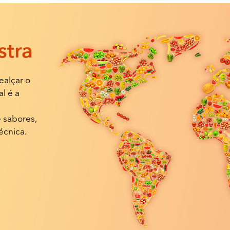
tra
ealçar o
l é a
 sabores,
écnica.